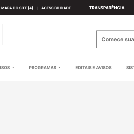
TRANSPARÊNCIA
MAPA DO SITE [4]
ACESSIBILIDADE
nas Gerais
Buscar informação
RSOS
PROGRAMAS
EDITAIS E AVISOS
SI