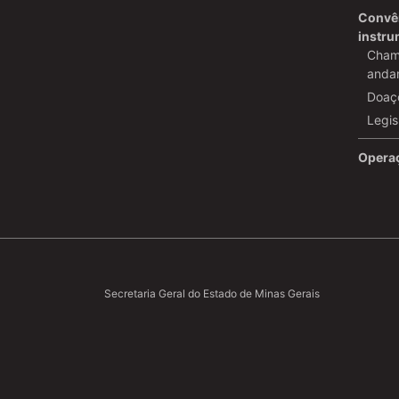
Convên
instr
Cham
anda
Doaç
Legis
Operaç
Secretaria Geral do Estado de Minas Gerais