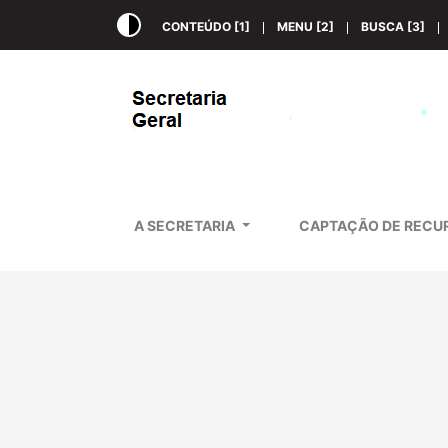
Botão alto contraste
CONTEÚDO [1]
MENU [2]
BUSCA [3]
Secretaria de Estado de Mi
Página inicial
Menu
A SECRETARIA
CAPTAÇÃO DE RECU