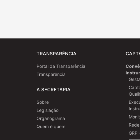
Mapa do site
TRANSPARÊNCIA
CAPT
Portal da Transparência
Convên
instr
Transparência
Gestã
Capta
A SECRETARIA
Quali
Sobre
Exec
Instr
Legislação
Moni
Organograma
Rede 
Quem é quem
GRP 